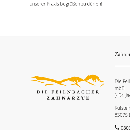
unserer Praxis begrüßen zu dürfen!
Zahnar
Die Fei
mbB
(- Dr. 
Kufstei
83075 
080