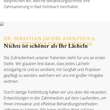
besprechen wir, welche Behandlungsschritte Ihre
Zahnsanierung in Bad Feilnbach beinhaltet.
DR. SEBASTIAN JACOBI-ADOLPHUS &
M.SC. CHRISTINE STEPHANIE MAAS
Nichts ist schöner als Ihr Lächeln
Die Zufriedenheit unserer Patienten steht für uns an erster
Stelle. Wir glauben fest daran, dass jedes Lächeln
einzigartig ist und es verdient, mit Sorgfalt und Präzision
gepflegt zu werden, welchem wir uns mit großer Hingabe
widmen.
Durch stetige Fortbildung halten wir uns über die neuesten
Entwicklungen in der Zahnmedizin auf dem Laufenden, um
Ihnen innovative und effektive Behandlungsmethoden
anbieten zu können. Wir legen großen Wert auf eine