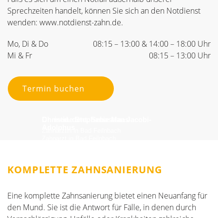
Sprechzeiten handelt, können Sie sich an den Notdienst
wenden: www.notdienst-zahn.de.
Mo, Di & Do
08:15 – 13:00 & 14:00 – 18:00 Uhr
Mi & Fr
08:15 – 13:00 Uhr
Termin buchen
Dr. med. dent. Sebastian Jacobi-
Christine Stephanie Maas
TOP
TOP
Adolphus
2026
2026
Zahnärztin in Bad Feilnbach
Zahnarzt in Bad Feilnbach
KOMPLETTE ZAHNSANIERUNG
Eine komplette Zahnsanierung bietet einen Neuanfang für
den Mund. Sie ist die Antwort für Fälle, in denen durch